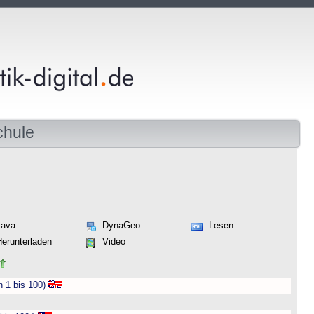
chule
Java
DynaGeo
Lesen
Herunterladen
Video
n 1 bis 100)