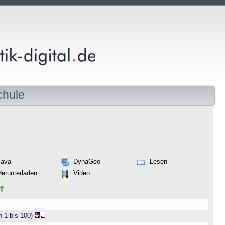
chule
Java
DynaGeo
Lesen
Herunterladen
Video
n 1 bis 100)