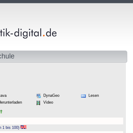
chule
Java
DynaGeo
Lesen
Herunterladen
Video
n 1 bis 100)