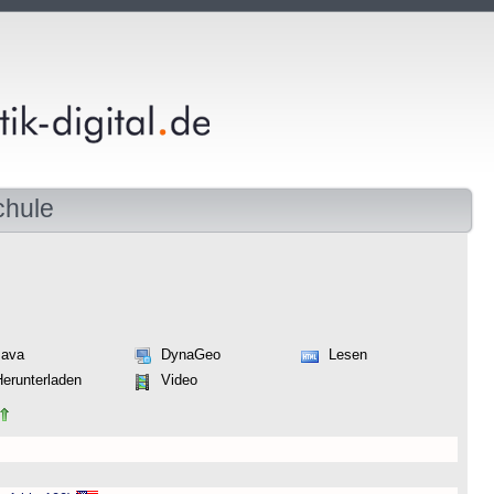
chule
Java
DynaGeo
Lesen
Herunterladen
Video