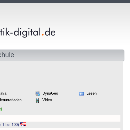
chule
Java
DynaGeo
Lesen
Herunterladen
Video
n 1 bis 100)