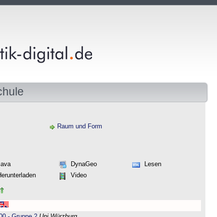
chule
Raum und Form
Java
DynaGeo
Lesen
Herunterladen
Video
00 - Gruppe 2
Uni Würzburg