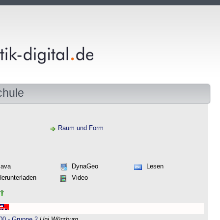
chule
Raum und Form
Java
DynaGeo
Lesen
Herunterladen
Video
00 - Gruppe 2
Uni Würzburg