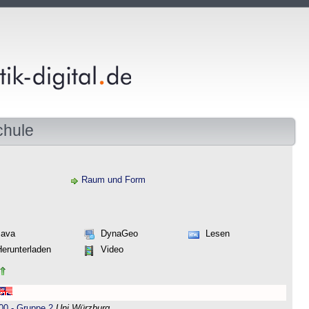
chule
Raum und Form
Java
DynaGeo
Lesen
Herunterladen
Video
00 - Gruppe 2
Uni Würzburg