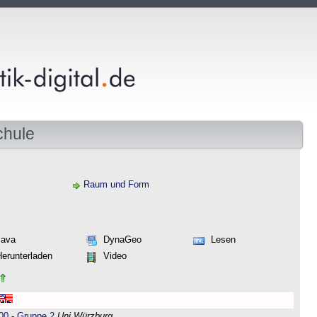
chule
Raum und Form
Java
DynaGeo
Lesen
Herunterladen
Video
00 - Gruppe 2
Uni Würzburg