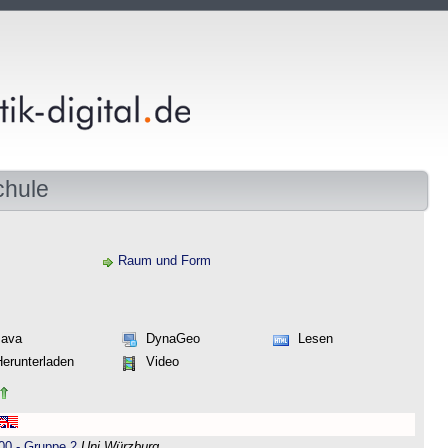
chule
Raum und Form
Java
DynaGeo
Lesen
Herunterladen
Video
00 - Gruppe 2
Uni Würzburg