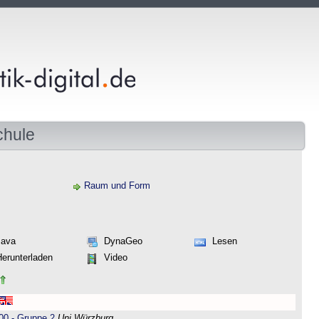
chule
Raum und Form
Java
DynaGeo
Lesen
Herunterladen
Video
00 - Gruppe 2
Uni Würzburg