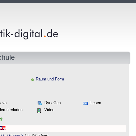
chule
Raum und Form
Java
DynaGeo
Lesen
Herunterladen
Video
00 - Gruppe 2
Uni Würzburg