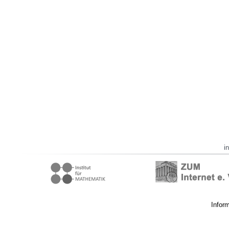
i
Infor