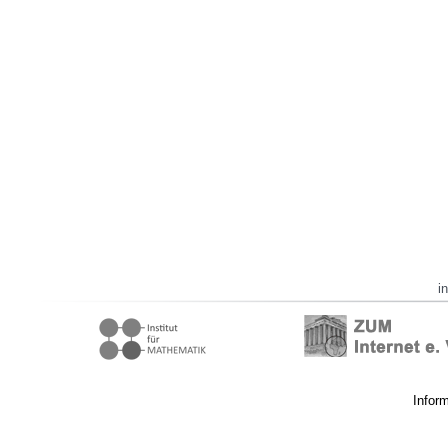
i
Infor