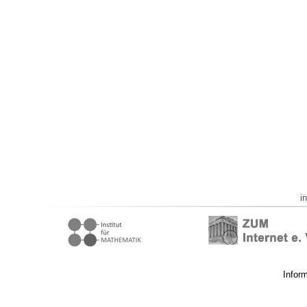
i
Infor