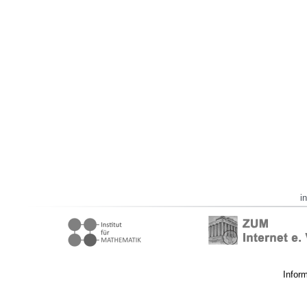
i
Infor