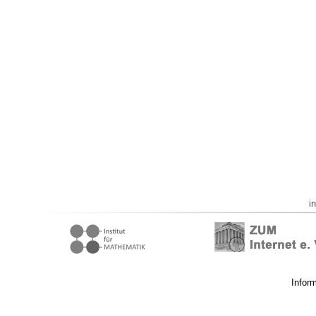
i
Infor