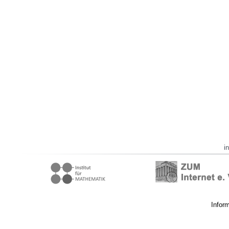
i
Infor