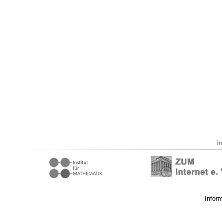
i
Infor