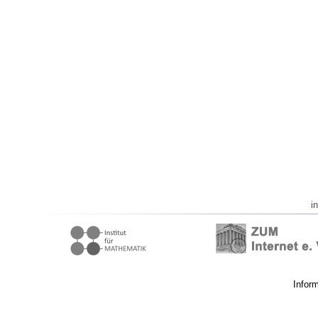
i
Infor