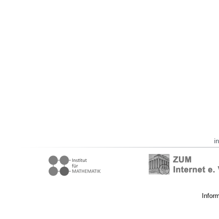
i
Infor