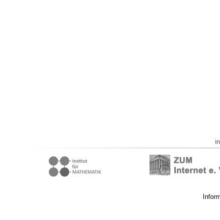
i
Infor