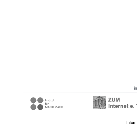
i
Infor