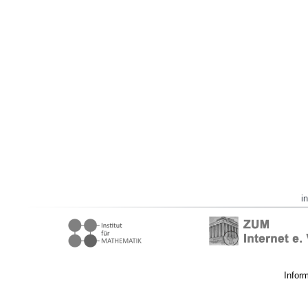
i
Infor