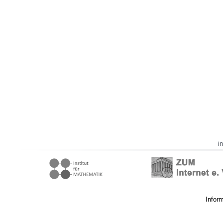
i
Infor