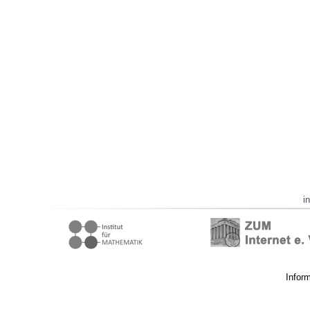
i
Infor