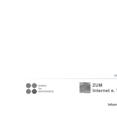
i
Infor