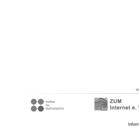
i
Infor