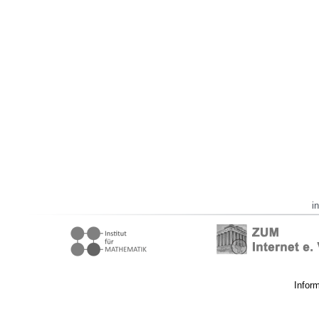
i
Infor