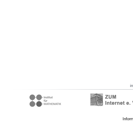
i
Infor