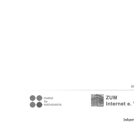
i
Infor