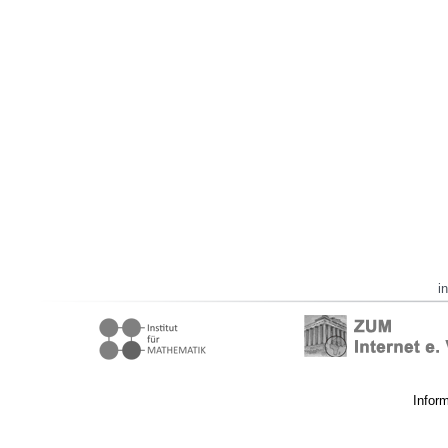
i
Infor