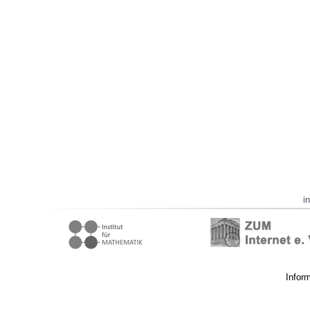
i
Infor