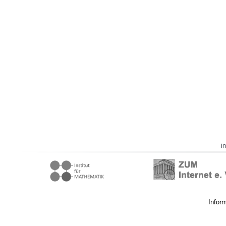
i
Infor