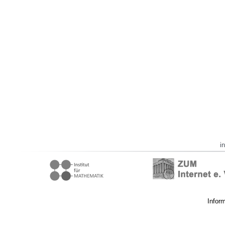
i
Infor