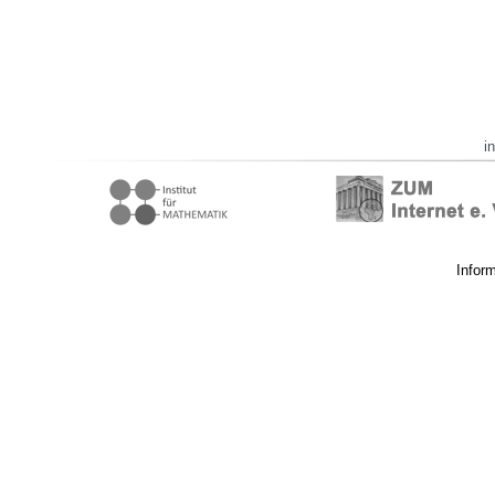
i
Infor