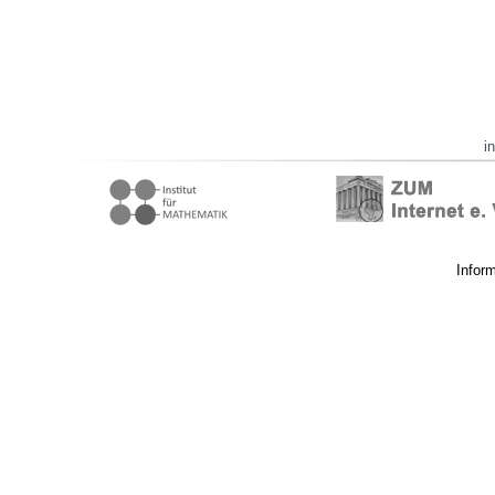
i
Infor