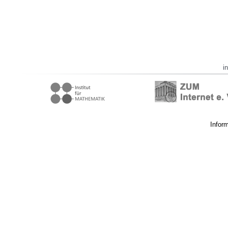
i
Infor