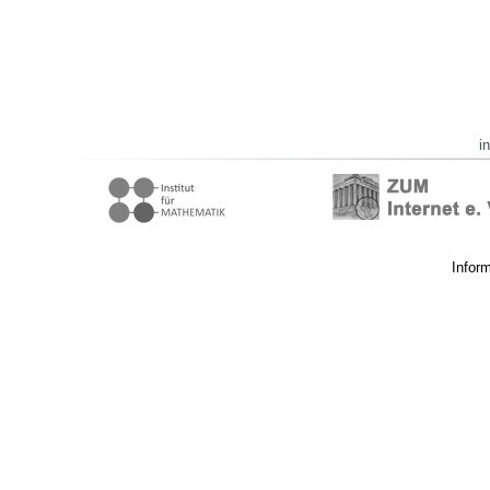
i
Infor