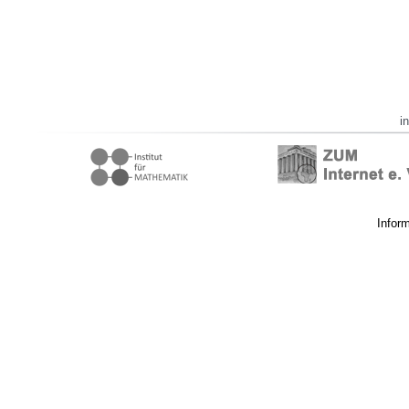
i
Infor