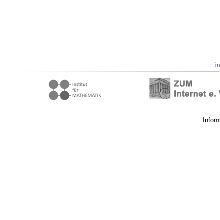
i
Infor