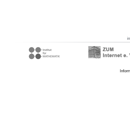
i
Infor