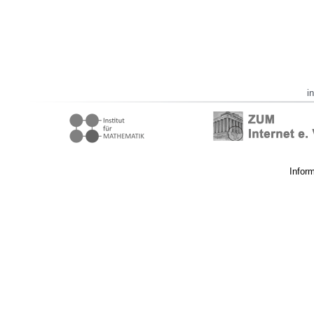
i
Infor