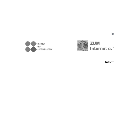
i
Infor