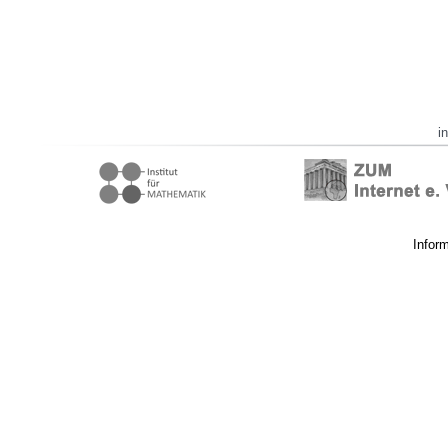
i
Infor