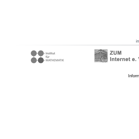
i
Infor