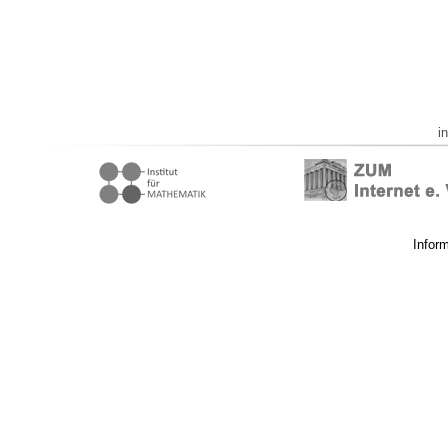
i
Infor