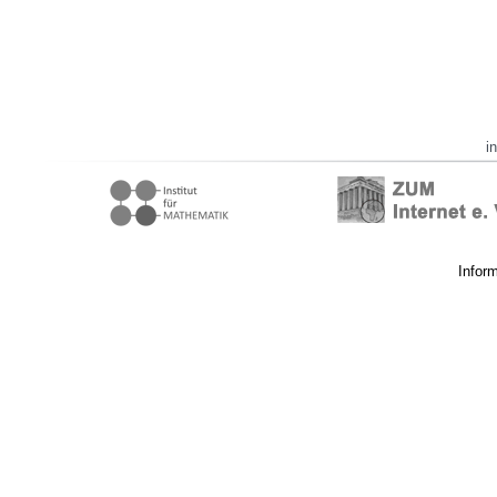
i
Infor