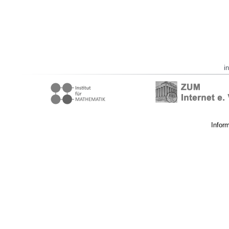
i
Infor