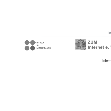
i
Infor